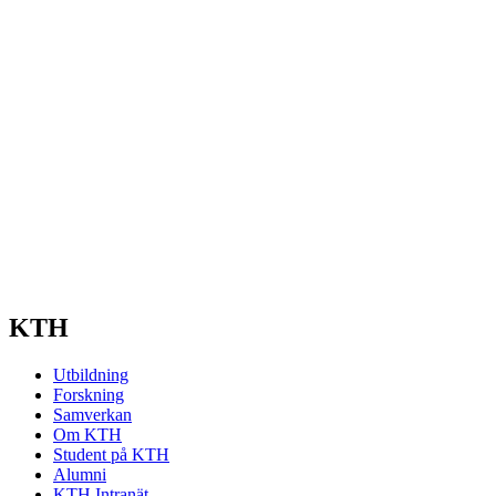
KTH
Utbildning
Forskning
Samverkan
Om KTH
Student på KTH
Alumni
KTH Intranät