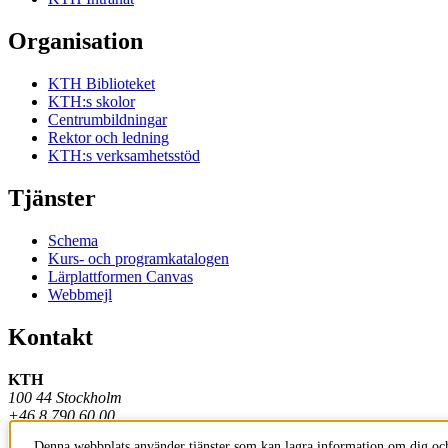
Organisation
KTH Biblioteket
KTH:s skolor
Centrumbildningar
Rektor och ledning
KTH:s verksamhetsstöd
Tjänster
Schema
Kurs- och programkatalogen
Lärplattformen Canvas
Webbmejl
Kontakt
KTH
100 44 Stockholm
+46 8 790 60 00
Denna webbplats använder tjänster som kan lagra information om dig och