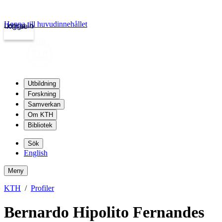
Hoppa till huvudinnehållet
Logga in
kth.se
Utbildning
Forskning
Samverkan
Om KTH
Bibliotek
Sök
English
Meny
KTH
Profiler
Bernardo Hipolito Fernandes