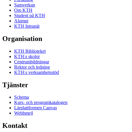
Samverkan
Om KTH
Student på KTH
Alumni
KTH Intranät
Organisation
KTH Biblioteket
KTH:s skolor
Centrumbildningar
Rektor och ledning
KTH:s verksamhetsstöd
Tjänster
Schema
Kurs- och programkatalogen
Lärplattformen Canvas
Webbmejl
Kontakt