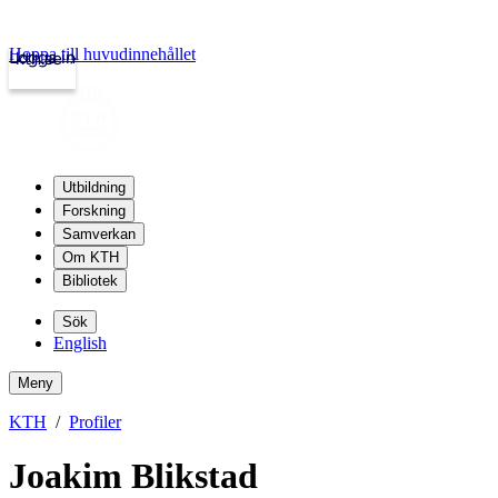
Hoppa till huvudinnehållet
Logga in
kth.se
Utbildning
Forskning
Samverkan
Om KTH
Bibliotek
Sök
English
Meny
KTH
Profiler
Joakim Blikstad