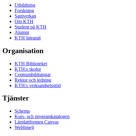
Utbildning
Forskning
Samverkan
Om KTH
Student på KTH
Alumni
KTH Intranät
Organisation
KTH Biblioteket
KTH:s skolor
Centrumbildningar
Rektor och ledning
KTH:s verksamhetsstöd
Tjänster
Schema
Kurs- och programkatalogen
Lärplattformen Canvas
Webbmejl