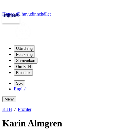
Hoppa till huvudinnehållet
Logga in
kth.se
Utbildning
Forskning
Samverkan
Om KTH
Bibliotek
Sök
English
Meny
KTH
Profiler
Karin Almgren