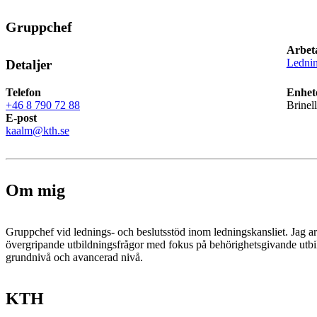
Gruppchef
Arbet
Lednin
Detaljer
Telefon
Enhet
+46 8 790 72 88
Brinel
E-post
kaalm@kth.se
Om mig
Gruppchef vid lednings- och beslutsstöd inom ledningskansliet. Jag a
övergripande utbildningsfrågor med fokus på behörighetsgivande utbi
grundnivå och avancerad nivå.
KTH