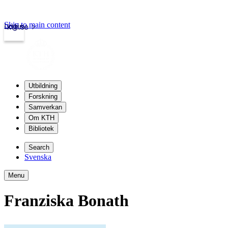
Skip to main content
Login
kth.se
Utbildning
Forskning
Samverkan
Om KTH
Bibliotek
Search
Svenska
Menu
Franziska Bonath