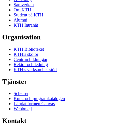
Samverkan
Om KTH
Student på KTH
Alumni
KTH Intranät
Organisation
KTH Biblioteket
KTH:s skolor
Centrumbildningar
Rektor och ledning
KTH:s verksamhetsstöd
Tjänster
Schema
Kurs- och programkatalogen
Lärplattformen Canvas
Webbmejl
Kontakt