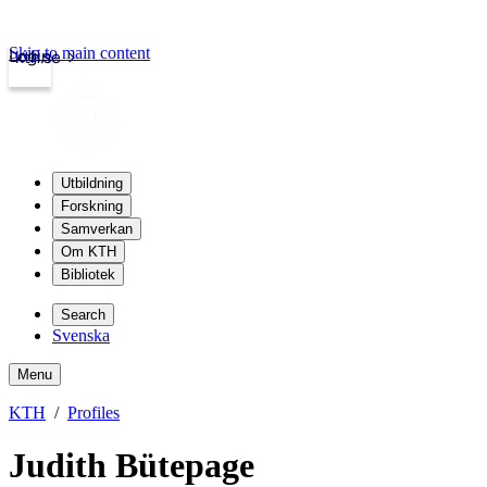
Skip to main content
Login
kth.se
Utbildning
Forskning
Samverkan
Om KTH
Bibliotek
Search
Svenska
Menu
KTH
Profiles
Judith Bütepage