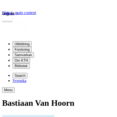
Skip to main content
Login
kth.se
Utbildning
Forskning
Samverkan
Om KTH
Bibliotek
Search
Svenska
Menu
Bastiaan Van Hoorn