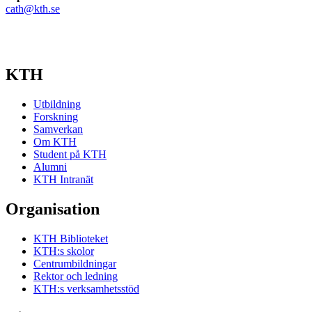
cath@kth.se
KTH
Utbildning
Forskning
Samverkan
Om KTH
Student på KTH
Alumni
KTH Intranät
Organisation
KTH Biblioteket
KTH:s skolor
Centrumbildningar
Rektor och ledning
KTH:s verksamhetsstöd