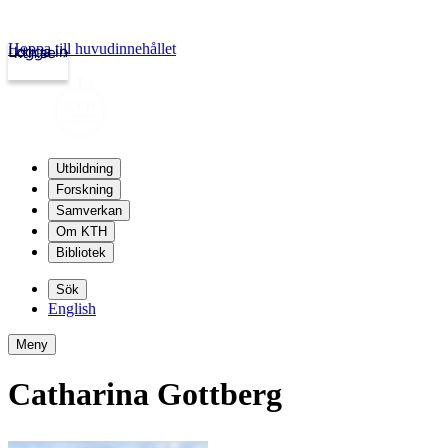
Hoppa till huvudinnehållet
Logga in
kth.se
Utbildning
Forskning
Samverkan
Om KTH
Bibliotek
Sök
English
Meny
Catharina Gottberg