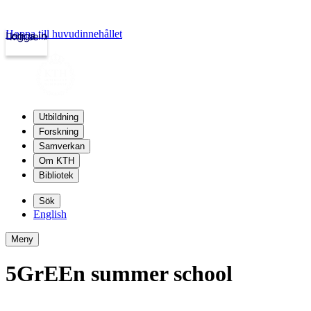
Hoppa till huvudinnehållet
Logga in
kth.se
Utbildning
Forskning
Samverkan
Om KTH
Bibliotek
Sök
English
Meny
5GrEEn summer school