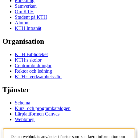
Forskning
Samverkan
Om KTH
Student på KTH
Alumni
KTH Intranät
Organisation
KTH Biblioteket
KTH:s skolor
Centrumbildningar
Rektor och ledning
KTH:s verksamhetsstöd
Tjänster
Schema
Kurs- och programkatalogen
Lärplattformen Canvas
Webbmejl
Kontakt
Denna webbplats använder tjänster som kan lagra information om