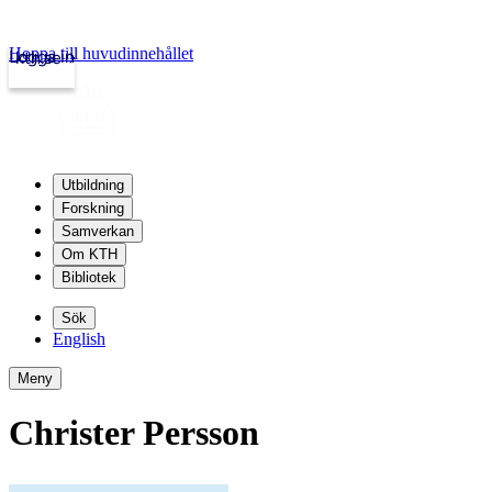
Hoppa till huvudinnehållet
Logga in
kth.se
Utbildning
Forskning
Samverkan
Om KTH
Bibliotek
Sök
English
Meny
Christer Persson