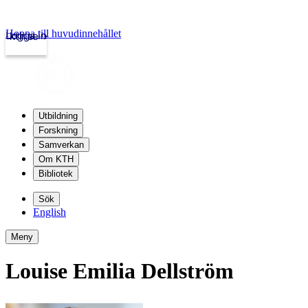
Hoppa till huvudinnehållet
Logga in
kth.se
Utbildning
Forskning
Samverkan
Om KTH
Bibliotek
Sök
English
Meny
Louise Emilia Dellström