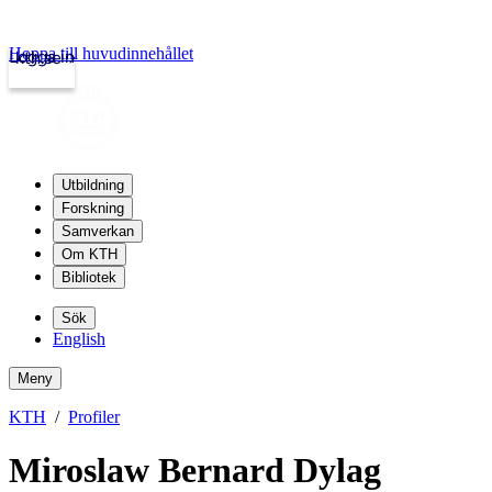
Hoppa till huvudinnehållet
Logga in
kth.se
Utbildning
Forskning
Samverkan
Om KTH
Bibliotek
Sök
English
Meny
KTH
Profiler
Miroslaw Bernard Dylag