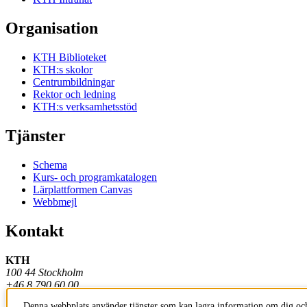
Organisation
KTH Biblioteket
KTH:s skolor
Centrumbildningar
Rektor och ledning
KTH:s verksamhetsstöd
Tjänster
Schema
Kurs- och programkatalogen
Lärplattformen Canvas
Webbmejl
Kontakt
KTH
100 44 Stockholm
+46 8 790 60 00
Denna webbplats använder tjänster som kan lagra information om dig och