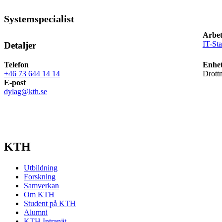
Systemspecialist
Arbet
IT-St
Detaljer
Telefon
Enhet
+46 73 644 14 14
Drott
E-post
dylag@kth.se
KTH
Utbildning
Forskning
Samverkan
Om KTH
Student på KTH
Alumni
KTH Intranät