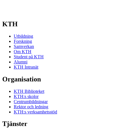
KTH
Utbildning
Forskning
Samverkan
Om KTH
Student på KTH
Alumni
KTH Intranät
Organisation
KTH Biblioteket
KTH:s skolor
Centrumbildningar
Rektor och ledning
KTH:s verksamhetsstöd
Tjänster