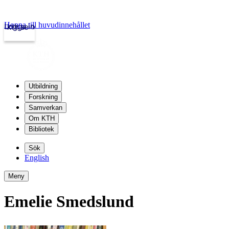
Hoppa till huvudinnehållet
Logga in
kth.se
Utbildning
Forskning
Samverkan
Om KTH
Bibliotek
Sök
English
Meny
Emelie Smedslund