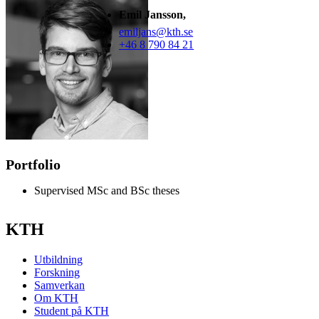
Emil Jansson,
emiljans@kth.se
+46 8 790 84 21
Portfolio
Supervised MSc and BSc theses
KTH
Utbildning
Forskning
Samverkan
Om KTH
Student på KTH