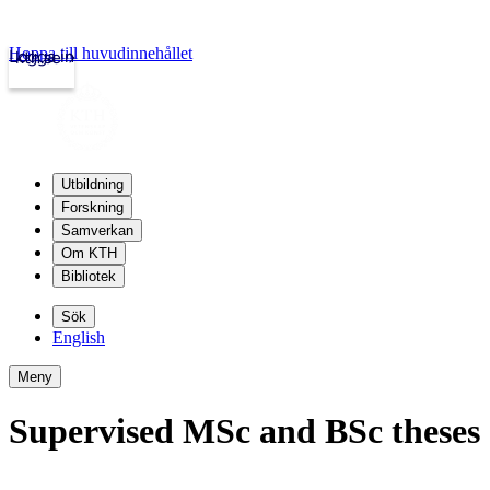
Hoppa till huvudinnehållet
Logga in
kth.se
Utbildning
Forskning
Samverkan
Om KTH
Bibliotek
Sök
English
Meny
Supervised MSc and BSc theses