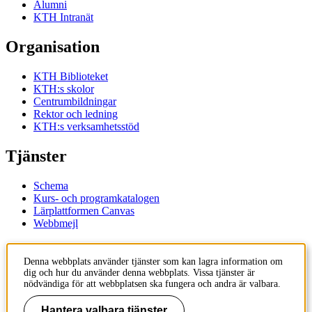
Alumni
KTH Intranät
Organisation
KTH Biblioteket
KTH:s skolor
Centrumbildningar
Rektor och ledning
KTH:s verksamhetsstöd
Tjänster
Schema
Kurs- och programkatalogen
Lärplattformen Canvas
Webbmejl
Kontakt
Denna webbplats använder tjänster som kan lagra information om
dig och hur du använder denna webbplats. Vissa tjänster är
KTH
nödvändiga för att webbplatsen ska fungera och andra är valbara.
100 44 Stockholm
+46 8 790 60 00
Hantera valbara tjänster