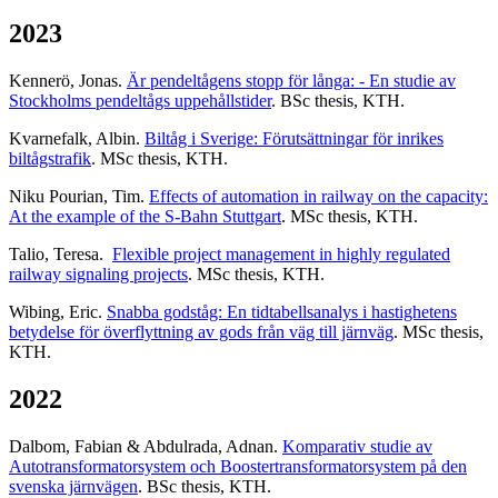
2023
Kennerö, Jonas.
Är pendeltågens stopp för långa: - En studie av
Stockholms pendeltågs uppehållstider
. BSc thesis, KTH.
Kvarnefalk, Albin.
Biltåg i Sverige: Förutsättningar för inrikes
biltågstrafik
. MSc thesis, KTH.
Niku Pourian, Tim.
Effects of automation in railway on the capacity:
At the example of the S-Bahn Stuttgart
. MSc thesis, KTH.
Talio, Teresa.
Flexible project management in highly regulated
railway signaling projects
. MSc thesis, KTH.
Wibing, Eric.
Snabba godståg: En tidtabellsanalys i hastighetens
betydelse för överflyttning av gods från väg till järnväg
. MSc thesis,
KTH.
2022
Dalbom, Fabian & Abdulrada, Adnan.
Komparativ studie av
Autotransformatorsystem och Boostertransformatorsystem på den
svenska järnvägen
. BSc thesis, KTH.