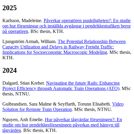
2025
Karlsson, Madeleine.
Påverkar operatören punktligheten?: En studie
om hur förseningar och inställda avgångar i pendeltågstrafiken beror
på operatören
. BSc thesis, KTH.
Ljungström Armah, William.
The Potential Relationship Between
Capacity Utilization and Delays in Railway Freight Traffic:
Implications for Socioeconomic Macroscopic Modeling
. MSc thesis,
KTH.
2024
Dalgard, Stian Kreher.
Navigating the future Rails: Enhancing
Project Efficiency through Automatic Train Operations (ATO)
. MSc
thesis, NTNU.
Gulbrandsen, Sara Malme & Seyffarth, Torunn Elisabeth.
Video
Solution for Remote Train Operation
. MSc thesis, NTNU.
Nguyen, Anh Emelie.
Hur påverkar tågvärdar förseningen?: En
studie om hur pendeltågsförseningen påverkas med hänsyn till
tågvärden
. BSc thesis, KTH.