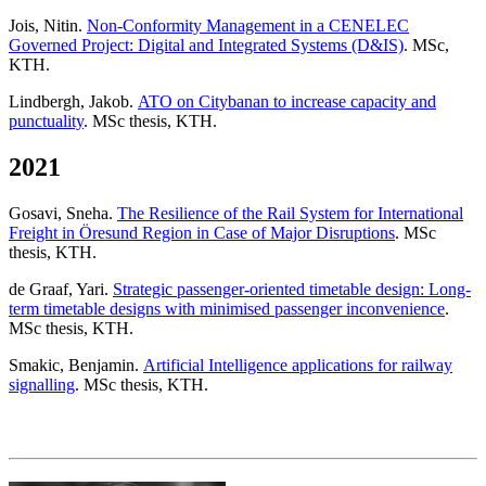
Jois, Nitin.
Non-Conformity Management in a CENELEC
Governed Project: Digital and Integrated Systems (D&IS)
. MSc,
KTH.
Lindbergh, Jakob.
ATO on Citybanan to increase capacity and
punctuality
. MSc thesis, KTH.
2021
Gosavi, Sneha.
The Resilience of the Rail System for International
Freight in Öresund Region in Case of Major Disruptions
. MSc
thesis, KTH.
de Graaf, Yari.
Strategic passenger-oriented timetable design: Long-
term timetable designs with minimised passenger inconvenience
.
MSc thesis, KTH.
Smakic, Benjamin.
Artificial Intelligence applications for railway
signalling
. MSc thesis, KTH.