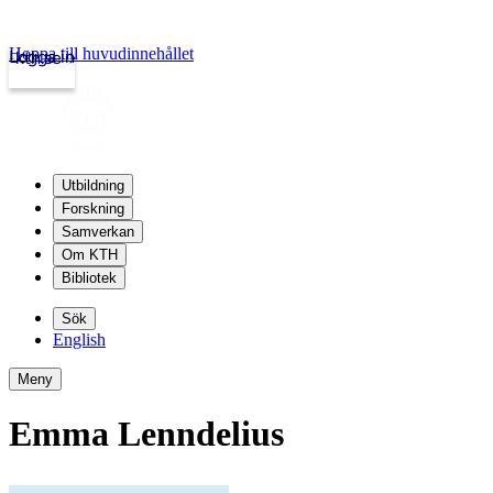
Hoppa till huvudinnehållet
Logga in
kth.se
Utbildning
Forskning
Samverkan
Om KTH
Bibliotek
Sök
English
Meny
Emma Lenndelius