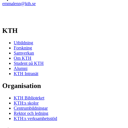
emmalenn@kth.se
KTH
Utbildning
Forskning
Samverkan
Om KTH
Student på KTH
Alumni
KTH Intranät
Organisation
KTH Biblioteket
KTH:s skolor
Centrumbildningar
Rektor och ledning
KTH:s verksamhetsstöd