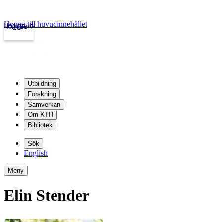
Hoppa till huvudinnehållet
Logga in
kth.se
Utbildning
Forskning
Samverkan
Om KTH
Bibliotek
Sök
English
Meny
Elin Stender