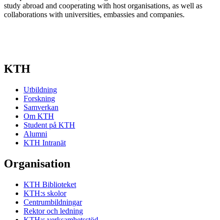
study abroad and cooperating with host organisations, as well as
collaborations with universities, embassies and companies.
KTH
Utbildning
Forskning
Samverkan
Om KTH
Student på KTH
Alumni
KTH Intranät
Organisation
KTH Biblioteket
KTH:s skolor
Centrumbildningar
Rektor och ledning
KTH:s verksamhetsstöd