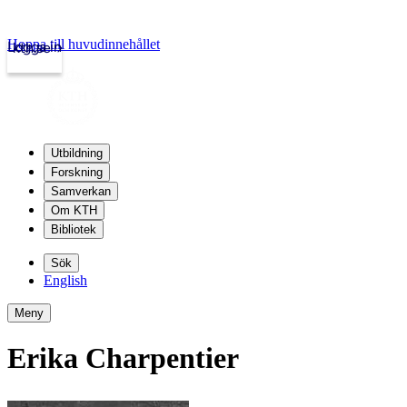
Hoppa till huvudinnehållet
Logga in
kth.se
Utbildning
Forskning
Samverkan
Om KTH
Bibliotek
Sök
English
Meny
Erika Charpentier