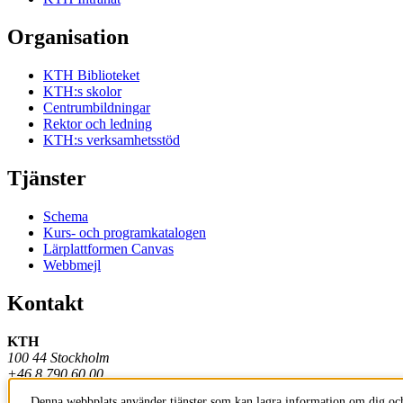
Organisation
KTH Biblioteket
KTH:s skolor
Centrumbildningar
Rektor och ledning
KTH:s verksamhetsstöd
Tjänster
Schema
Kurs- och programkatalogen
Lärplattformen Canvas
Webbmejl
Kontakt
KTH
100 44 Stockholm
+46 8 790 60 00
Denna webbplats använder tjänster som kan lagra information om dig och