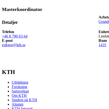
Masterkoordinator
Arbet
Grund
Detaljer
Telefon
Enhet
+46 8 790 63 64
Lindst
E-post
Rum
erikgor@kth.se
1435
KTH
Utbildning
Forskning
Samverkan
Om KTH
Student på KTH
Alumni
KTH Intranät