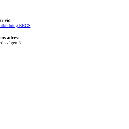
ar vid
utbildning EECS
ens adress
edtsvägen 3