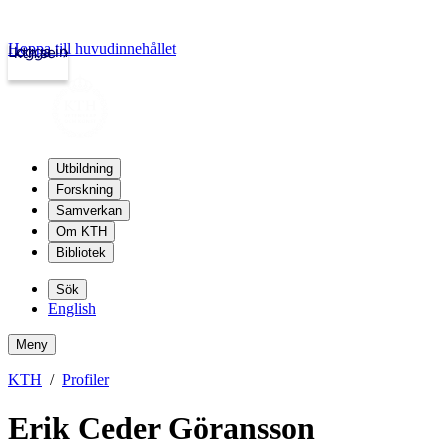
Hoppa till huvudinnehållet
Logga in
kth.se
Utbildning
Forskning
Samverkan
Om KTH
Bibliotek
Sök
English
Meny
KTH
Profiler
Erik Ceder Göransson