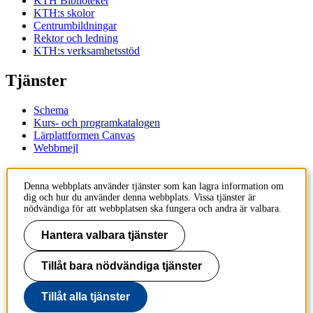
KTH Biblioteket
KTH:s skolor
Centrumbildningar
Rektor och ledning
KTH:s verksamhetsstöd
Tjänster
Schema
Kurs- och programkatalogen
Lärplattformen Canvas
Webbmejl
Kontakt
Denna webbplats använder tjänster som kan lagra information om
dig och hur du använder denna webbplats. Vissa tjänster är
KTH
nödvändiga för att webbplatsen ska fungera och andra är valbara.
100 44 Stockholm
+46 8 790 60 00
Hantera valbara tjänster
Kontakta KTH
Tillåt bara nödvändiga tjänster
Jobba på KTH
Press och media
Faktura och betalning KTH
Tillåt alla tjänster
Om KTH:s webbplatser