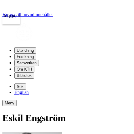
Hoppa till huvudinnehållet
Logga in
kth.se
Utbildning
Forskning
Samverkan
Om KTH
Bibliotek
Sök
English
Meny
Eskil Engström