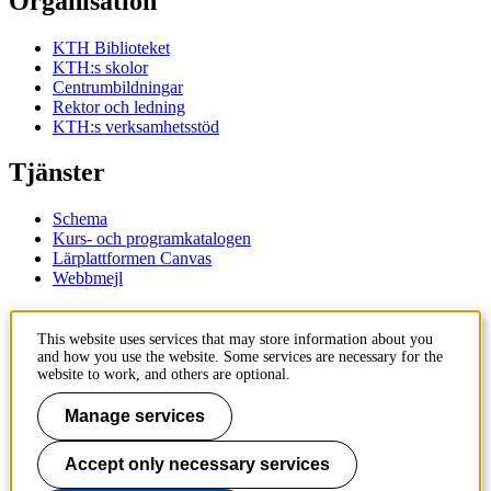
Organisation
KTH Biblioteket
KTH:s skolor
Centrumbildningar
Rektor och ledning
KTH:s verksamhetsstöd
Tjänster
Schema
Kurs- och programkatalogen
Lärplattformen Canvas
Webbmejl
Kontakt
This website uses services that may store information about you
and how you use the website. Some services are necessary for the
KTH
website to work, and others are optional.
100 44 Stockholm
+46 8 790 60 00
Manage services
Kontakta KTH
Accept only necessary services
Jobba på KTH
Press och media