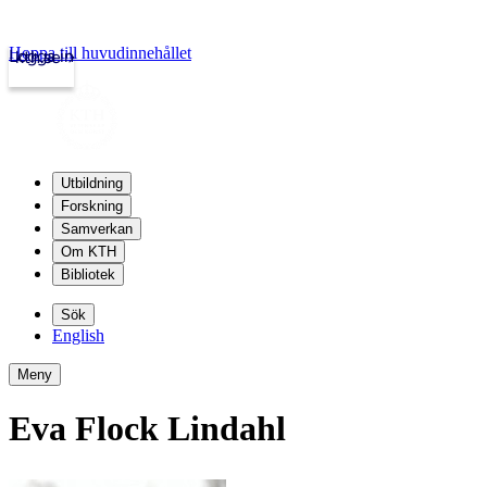
Hoppa till huvudinnehållet
Logga in
kth.se
Utbildning
Forskning
Samverkan
Om KTH
Bibliotek
Sök
English
Meny
Eva Flock Lindahl