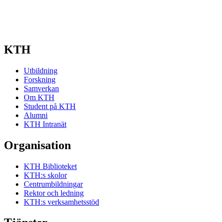
KTH
Utbildning
Forskning
Samverkan
Om KTH
Student på KTH
Alumni
KTH Intranät
Organisation
KTH Biblioteket
KTH:s skolor
Centrumbildningar
Rektor och ledning
KTH:s verksamhetsstöd