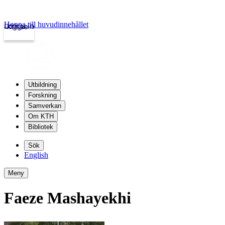
Hoppa till huvudinnehållet
Logga in
kth.se
Utbildning
Forskning
Samverkan
Om KTH
Bibliotek
Sök
English
Meny
Faeze Mashayekhi