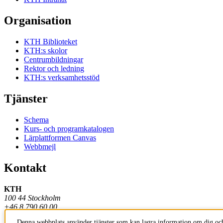
Organisation
KTH Biblioteket
KTH:s skolor
Centrumbildningar
Rektor och ledning
KTH:s verksamhetsstöd
Tjänster
Schema
Kurs- och programkatalogen
Lärplattformen Canvas
Webbmejl
Kontakt
KTH
100 44 Stockholm
+46 8 790 60 00
Denna webbplats använder tjänster som kan lagra information om dig och