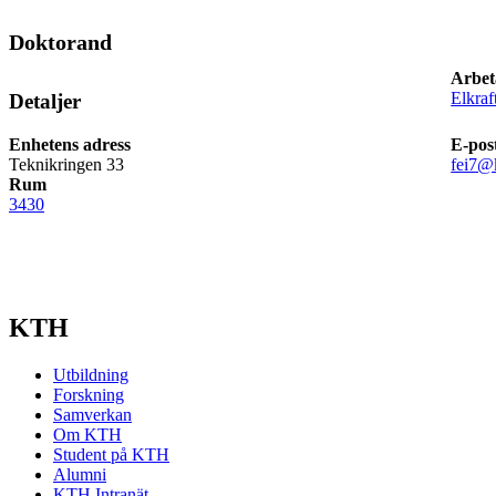
Doktorand
Arbet
Elkraf
Detaljer
Enhetens adress
E-pos
Teknikringen 33
fei7@
Rum
3430
KTH
Utbildning
Forskning
Samverkan
Om KTH
Student på KTH
Alumni
KTH Intranät