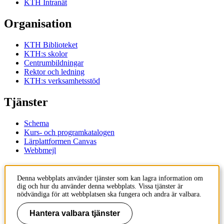
KTH Intranät
Organisation
KTH Biblioteket
KTH:s skolor
Centrumbildningar
Rektor och ledning
KTH:s verksamhetsstöd
Tjänster
Schema
Kurs- och programkatalogen
Lärplattformen Canvas
Webbmejl
Kontakt
Denna webbplats använder tjänster som kan lagra information om
dig och hur du använder denna webbplats. Vissa tjänster är
KTH
nödvändiga för att webbplatsen ska fungera och andra är valbara.
100 44 Stockholm
+46 8 790 60 00
Hantera valbara tjänster