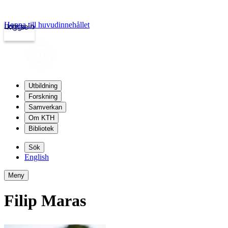
Hoppa till huvudinnehållet
Logga in
kth.se
Utbildning
Forskning
Samverkan
Om KTH
Bibliotek
Sök
English
Meny
Filip Maras