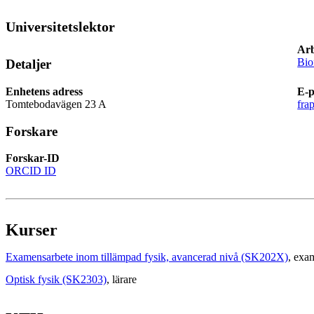
Universitetslektor
Arb
Bio
Detaljer
Enhetens adress
E-p
Tomtebodavägen 23 A
fra
Forskare
Forskar-ID
ORCID ID
Kurser
Examensarbete inom tillämpad fysik, avancerad nivå (SK202X)
, exa
Optisk fysik (SK2303)
, lärare