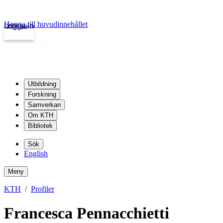
Hoppa till huvudinnehållet
Logga in
kth.se
Utbildning
Forskning
Samverkan
Om KTH
Bibliotek
Sök
English
Meny
KTH
Profiler
Francesca Pennacchietti