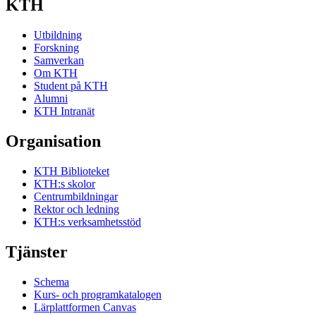
KTH
Utbildning
Forskning
Samverkan
Om KTH
Student på KTH
Alumni
KTH Intranät
Organisation
KTH Biblioteket
KTH:s skolor
Centrumbildningar
Rektor och ledning
KTH:s verksamhetsstöd
Tjänster
Schema
Kurs- och programkatalogen
Lärplattformen Canvas