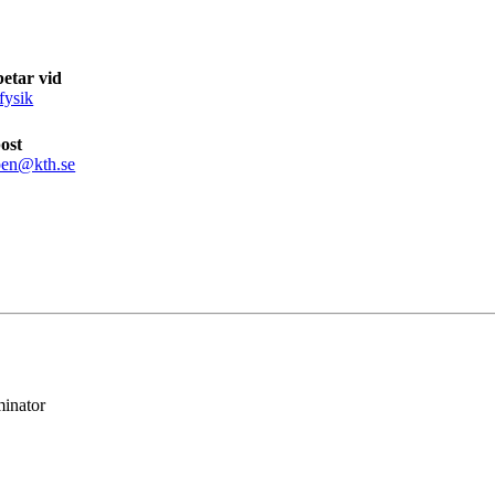
etar vid
fysik
ost
pen@kth.se
minator