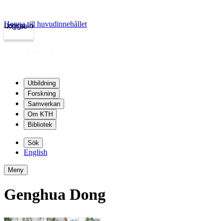
Hoppa till huvudinnehållet
Logga in
kth.se
Utbildning
Forskning
Samverkan
Om KTH
Bibliotek
Sök
English
Meny
Genghua Dong