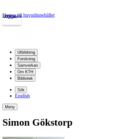
Hoppa till huvudinnehållet
Logga in
kth.se
Utbildning
Forskning
Samverkan
Om KTH
Bibliotek
Sök
English
Meny
Simon Gökstorp