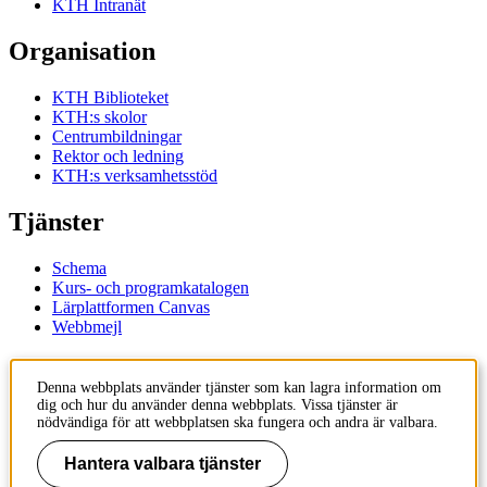
KTH Intranät
Organisation
KTH Biblioteket
KTH:s skolor
Centrumbildningar
Rektor och ledning
KTH:s verksamhetsstöd
Tjänster
Schema
Kurs- och programkatalogen
Lärplattformen Canvas
Webbmejl
Kontakt
Denna webbplats använder tjänster som kan lagra information om
dig och hur du använder denna webbplats. Vissa tjänster är
KTH
nödvändiga för att webbplatsen ska fungera och andra är valbara.
100 44 Stockholm
+46 8 790 60 00
Hantera valbara tjänster