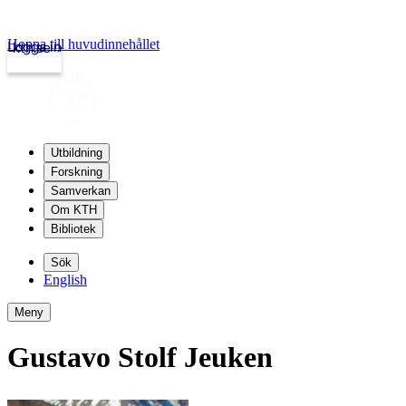
Hoppa till huvudinnehållet
Logga in
kth.se
Utbildning
Forskning
Samverkan
Om KTH
Bibliotek
Sök
English
Meny
Gustavo Stolf Jeuken