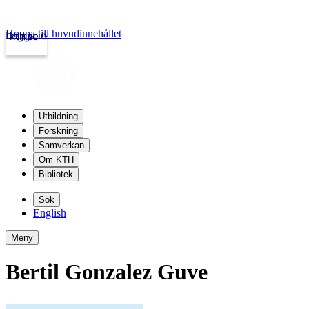
Hoppa till huvudinnehållet
Logga in
kth.se
Utbildning
Forskning
Samverkan
Om KTH
Bibliotek
Sök
English
Meny
Bertil Gonzalez Guve