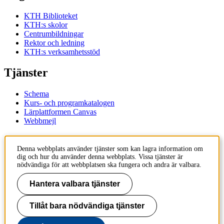
KTH Biblioteket
KTH:s skolor
Centrumbildningar
Rektor och ledning
KTH:s verksamhetsstöd
Tjänster
Schema
Kurs- och programkatalogen
Lärplattformen Canvas
Webbmejl
Kontakt
Denna webbplats använder tjänster som kan lagra information om
dig och hur du använder denna webbplats. Vissa tjänster är
KTH
nödvändiga för att webbplatsen ska fungera och andra är valbara.
100 44 Stockholm
+46 8 790 60 00
Hantera valbara tjänster
Kontakta KTH
Tillåt bara nödvändiga tjänster
Jobba på KTH
Press och media