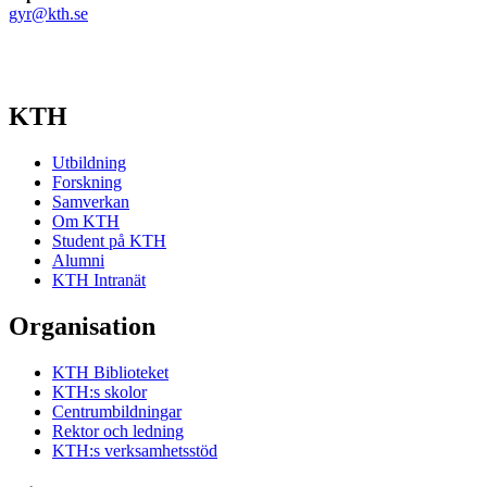
gyr@kth.se
KTH
Utbildning
Forskning
Samverkan
Om KTH
Student på KTH
Alumni
KTH Intranät
Organisation
KTH Biblioteket
KTH:s skolor
Centrumbildningar
Rektor och ledning
KTH:s verksamhetsstöd