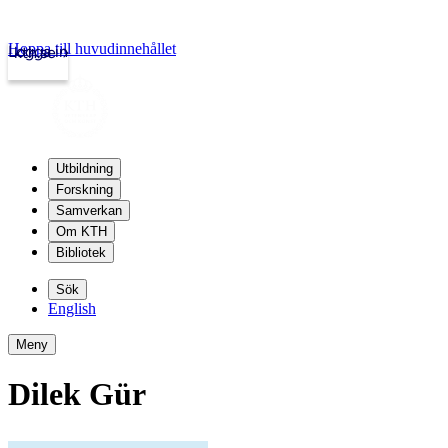
Hoppa till huvudinnehållet
Logga in
kth.se
Utbildning
Forskning
Samverkan
Om KTH
Bibliotek
Sök
English
Meny
Dilek Gür