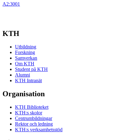
A2:3001
KTH
Utbildning
Forskning
Samverkan
Om KTH
Student på KTH
Alumni
KTH Intranät
Organisation
KTH Biblioteket
KTH:s skolor
Centrumbildningar
Rektor och ledning
KTH:s verksamhetsstöd