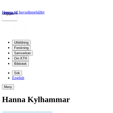
Hoppa till huvudinnehållet
Logga in
kth.se
Utbildning
Forskning
Samverkan
Om KTH
Bibliotek
Sök
English
Meny
Hanna Kylhammar