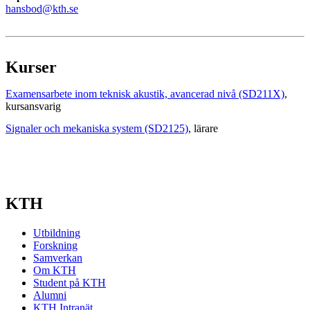
hansbod@kth.se
Kurser
Examensarbete inom teknisk akustik, avancerad nivå (SD211X)
,
kursansvarig
Signaler och mekaniska system (SD2125)
, lärare
KTH
Utbildning
Forskning
Samverkan
Om KTH
Student på KTH
Alumni
KTH Intranät