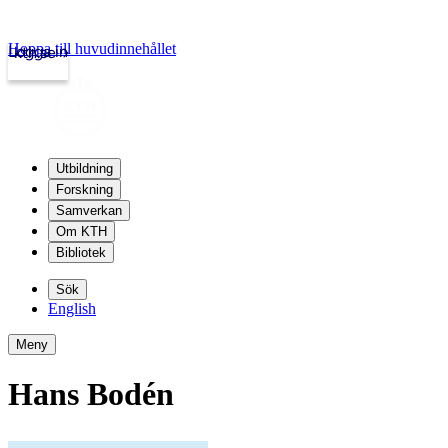
Hoppa till huvudinnehållet
Logga in
kth.se
Utbildning
Forskning
Samverkan
Om KTH
Bibliotek
Sök
English
Meny
Hans Bodén