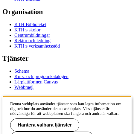
Organisation
KTH Biblioteket
KTH:s skolor
Centrumbildningar
Rektor och ledning
KTH:s verksamhetsstöd
Tjänster
Schema
Kurs- och programkatalogen
Lärplattformen Canvas
Webbmejl
Kontakt
Denna webbplats använder tjänster som kan lagra information om
dig och hur du använder denna webbplats. Vissa tjänster är
KTH
nödvändiga för att webbplatsen ska fungera och andra är valbara.
100 44 Stockholm
+46 8 790 60 00
Hantera valbara tjänster
Kontakta KTH