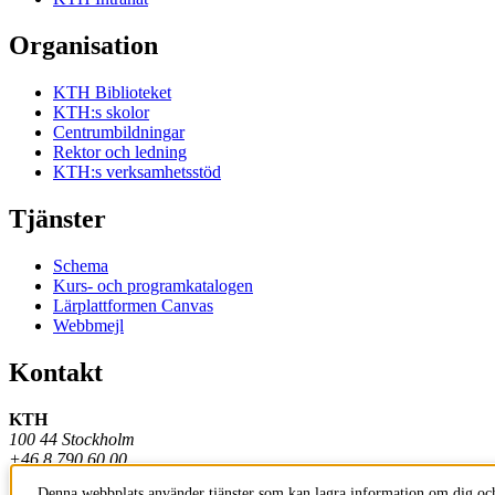
Organisation
KTH Biblioteket
KTH:s skolor
Centrumbildningar
Rektor och ledning
KTH:s verksamhetsstöd
Tjänster
Schema
Kurs- och programkatalogen
Lärplattformen Canvas
Webbmejl
Kontakt
KTH
100 44 Stockholm
+46 8 790 60 00
Denna webbplats använder tjänster som kan lagra information om dig och