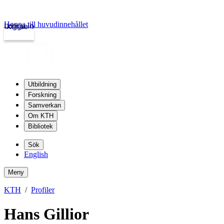
Hoppa till huvudinnehållet
Logga in
kth.se
Utbildning
Forskning
Samverkan
Om KTH
Bibliotek
Sök
English
Meny
KTH
Profiler
Hans Gillior