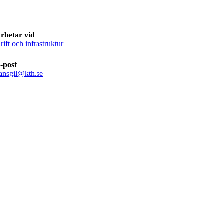
rbetar vid
rift och infrastruktur
-post
ansgil@kth.se