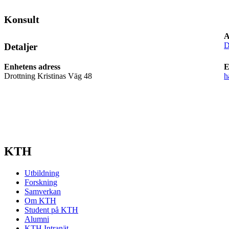
Konsult
A
D
Detaljer
Enhetens adress
E
Drottning Kristinas Väg 48
h
KTH
Utbildning
Forskning
Samverkan
Om KTH
Student på KTH
Alumni
KTH Intranät