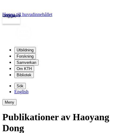
Hoppa till huvudinnehållet
Logga in
kth.se
Utbildning
Forskning
Samverkan
Om KTH
Bibliotek
Sök
English
Meny
Publikationer av Haoyang
Dong