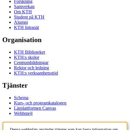
Forskning
Samverkan
Om KTH
Student på KTH
Alumni
KTH Intranät
Organisation
KTH Biblioteket
KTH:s skolor
Centrumbildningar
Rektor och ledning
KTH:s verksamhetsstöd
Tjänster
Schema
Kurs- och programkatalogen
Lärplattformen Canvas
Webbmejl
Kontakt
Denna webbplats använder tjänster som kan lagra information om