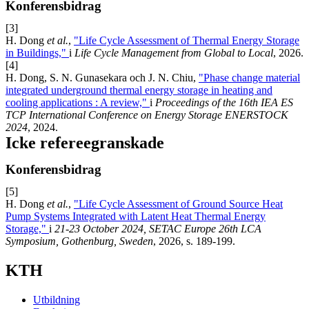
Konferensbidrag
[3]
H. Dong
et al.
,
"Life Cycle Assessment of Thermal Energy Storage
in Buildings,"
i
Life Cycle Management from Global to Local
, 2026.
[4]
H. Dong, S. N. Gunasekara och J. N. Chiu,
"Phase change material
integrated underground thermal energy storage in heating and
cooling applications : A review,"
i
Proceedings of the 16th IEA ES
TCP International Conference on Energy Storage ENERSTOCK
2024
, 2024.
Icke refereegranskade
Konferensbidrag
[5]
H. Dong
et al.
,
"Life Cycle Assessment of Ground Source Heat
Pump Systems Integrated with Latent Heat Thermal Energy
Storage,"
i
21-23 October 2024, SETAC Europe 26th LCA
Symposium, Gothenburg, Sweden
, 2026, s. 189-199.
KTH
Utbildning