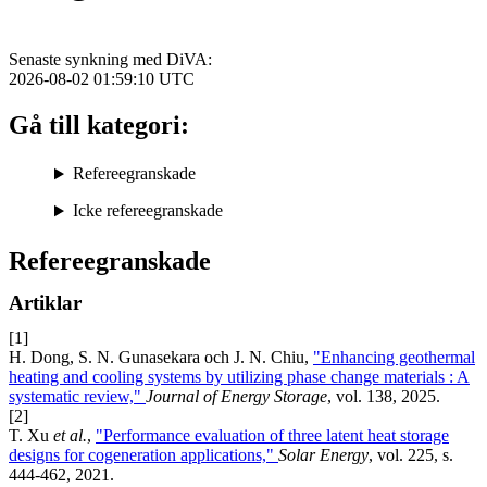
Senaste synkning med DiVA:
2026-08-02 01:59:10
UTC
Gå till kategori:
Refereegranskade
Icke refereegranskade
Refereegranskade
Artiklar
[1]
H. Dong, S. N. Gunasekara och J. N. Chiu,
"Enhancing geothermal
heating and cooling systems by utilizing phase change materials : A
systematic review,"
Journal of Energy Storage
, vol. 138, 2025.
[2]
T. Xu
et al.
,
"Performance evaluation of three latent heat storage
designs for cogeneration applications,"
Solar Energy
, vol. 225, s.
444-462, 2021.