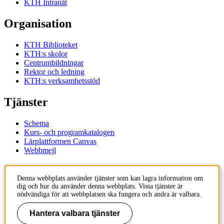
KTH Intranät
Organisation
KTH Biblioteket
KTH:s skolor
Centrumbildningar
Rektor och ledning
KTH:s verksamhetsstöd
Tjänster
Schema
Kurs- och programkatalogen
Lärplattformen Canvas
Webbmejl
Kontakt
Denna webbplats använder tjänster som kan lagra information om
dig och hur du använder denna webbplats. Vissa tjänster är
KTH
nödvändiga för att webbplatsen ska fungera och andra är valbara.
100 44 Stockholm
+46 8 790 60 00
Hantera valbara tjänster