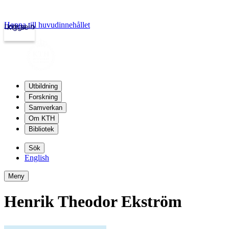
Hoppa till huvudinnehållet
Logga in
kth.se
Utbildning
Forskning
Samverkan
Om KTH
Bibliotek
Sök
English
Meny
Henrik Theodor Ekström