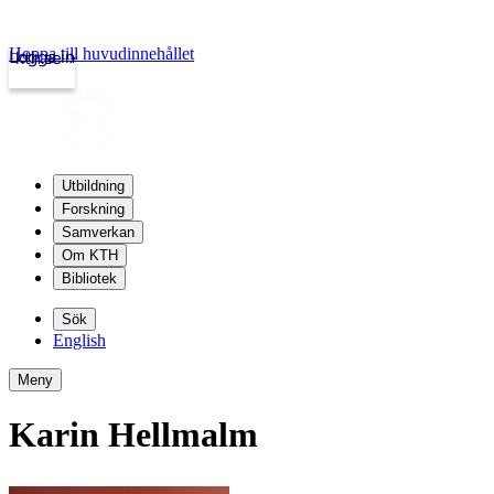
Hoppa till huvudinnehållet
Logga in
kth.se
Utbildning
Forskning
Samverkan
Om KTH
Bibliotek
Sök
English
Meny
Karin Hellmalm