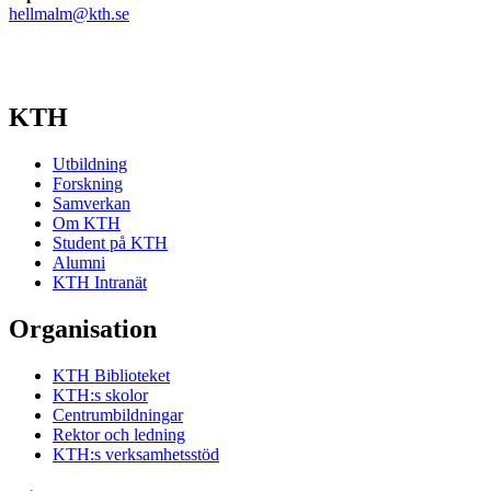
hellmalm@kth.se
KTH
Utbildning
Forskning
Samverkan
Om KTH
Student på KTH
Alumni
KTH Intranät
Organisation
KTH Biblioteket
KTH:s skolor
Centrumbildningar
Rektor och ledning
KTH:s verksamhetsstöd