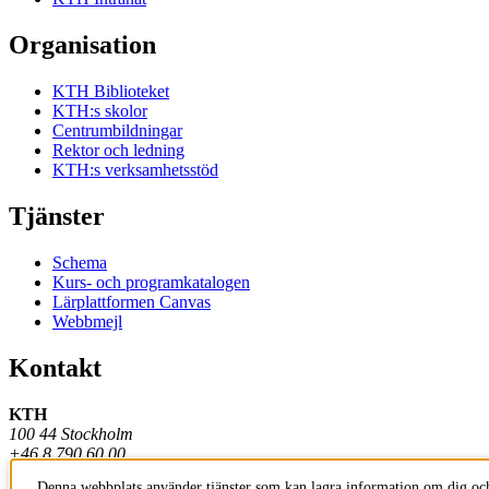
Organisation
KTH Biblioteket
KTH:s skolor
Centrumbildningar
Rektor och ledning
KTH:s verksamhetsstöd
Tjänster
Schema
Kurs- och programkatalogen
Lärplattformen Canvas
Webbmejl
Kontakt
KTH
100 44 Stockholm
+46 8 790 60 00
Denna webbplats använder tjänster som kan lagra information om dig och