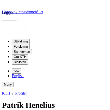
Hoppa till huvudinnehållet
Logga in
kth.se
Utbildning
Forskning
Samverkan
Om KTH
Bibliotek
Sök
English
Meny
KTH
Profiler
Patrik Henelius