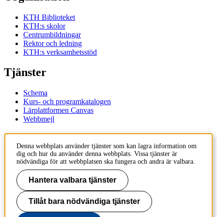
KTH Biblioteket
KTH:s skolor
Centrumbildningar
Rektor och ledning
KTH:s verksamhetsstöd
Tjänster
Schema
Kurs- och programkatalogen
Lärplattformen Canvas
Webbmejl
Kontakt
Denna webbplats använder tjänster som kan lagra information om
dig och hur du använder denna webbplats. Vissa tjänster är
KTH
nödvändiga för att webbplatsen ska fungera och andra är valbara.
100 44 Stockholm
+46 8 790 60 00
Hantera valbara tjänster
Kontakta KTH
Tillåt bara nödvändiga tjänster
Jobba på KTH
Press och media