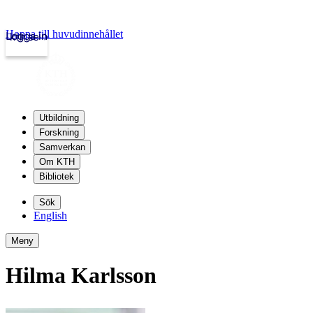
Hoppa till huvudinnehållet
Logga in
kth.se
Utbildning
Forskning
Samverkan
Om KTH
Bibliotek
Sök
English
Meny
Hilma Karlsson