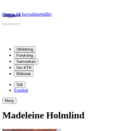
Hoppa till huvudinnehållet
Logga in
kth.se
Utbildning
Forskning
Samverkan
Om KTH
Bibliotek
Sök
English
Meny
Madeleine Holmlind