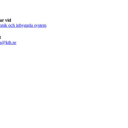
ar vid
onik och inbyggda system
t
a@kth.se