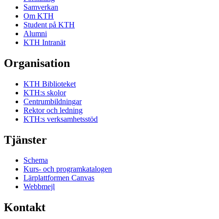
Samverkan
Om KTH
Student på KTH
Alumni
KTH Intranät
Organisation
KTH Biblioteket
KTH:s skolor
Centrumbildningar
Rektor och ledning
KTH:s verksamhetsstöd
Tjänster
Schema
Kurs- och programkatalogen
Lärplattformen Canvas
Webbmejl
Kontakt