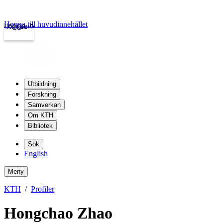
Hoppa till huvudinnehållet
Logga in
kth.se
Utbildning
Forskning
Samverkan
Om KTH
Bibliotek
Sök
English
Meny
KTH
Profiler
Hongchao Zhao