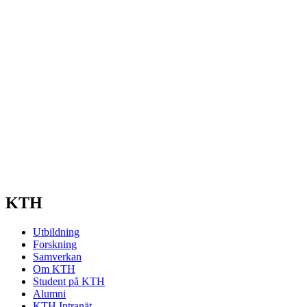
KTH
Utbildning
Forskning
Samverkan
Om KTH
Student på KTH
Alumni
KTH Intranät