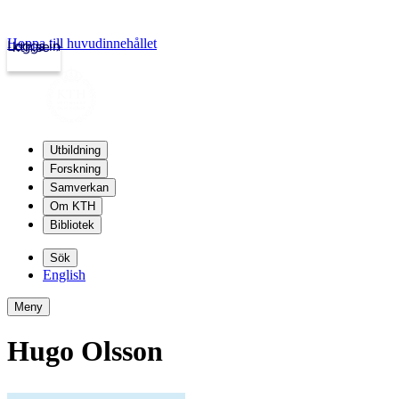
Hoppa till huvudinnehållet
Logga in
kth.se
Utbildning
Forskning
Samverkan
Om KTH
Bibliotek
Sök
English
Meny
Hugo Olsson