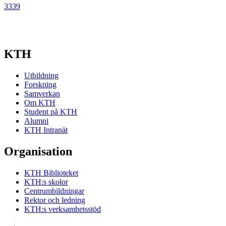
3339
KTH
Utbildning
Forskning
Samverkan
Om KTH
Student på KTH
Alumni
KTH Intranät
Organisation
KTH Biblioteket
KTH:s skolor
Centrumbildningar
Rektor och ledning
KTH:s verksamhetsstöd