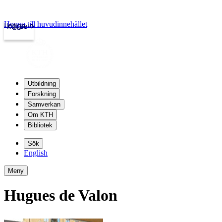
Hoppa till huvudinnehållet
Logga in
kth.se
Utbildning
Forskning
Samverkan
Om KTH
Bibliotek
Sök
English
Meny
Hugues de Valon