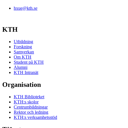
hxue@kth.se
KTH
Utbildning
Forskning
Samverkan
Om KTH
Student på KTH
Alumni
KTH Intranät
Organisation
KTH Biblioteket
KTH:s skolor
Centrumbildningar
Rektor och ledning
KTH:s verksamhetsstöd