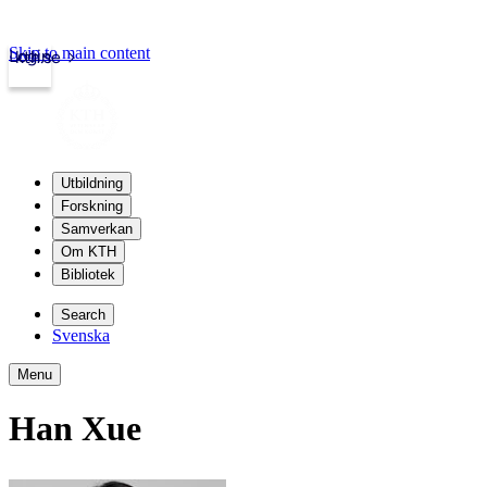
Skip to main content
Login
kth.se
Utbildning
Forskning
Samverkan
Om KTH
Bibliotek
Search
Svenska
Menu
Han Xue