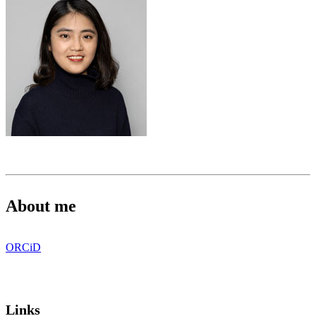
About me
ORCiD
Links