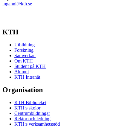
inganni@kth.se
KTH
Utbildning
Forskning
Samverkan
Om KTH
Student på KTH
Alumni
KTH Intranät
Organisation
KTH Biblioteket
KTH:s skolor
Centrumbildningar
Rektor och ledning
KTH:s verksamhetsstöd