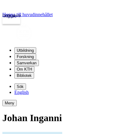
Hoppa till huvudinnehållet
Logga in
kth.se
Utbildning
Forskning
Samverkan
Om KTH
Bibliotek
Sök
English
Meny
Johan Inganni