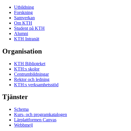
Utbildning
Forskning
Samverkan
Om KTH
Student på KTH
Alumni
KTH Intranät
Organisation
KTH Biblioteket
KTH:s skolor
Centrumbildningar
Rektor och ledning
KTH:s verksamhetsstöd
Tjänster
Schema
Kurs- och programkatalogen
Lärplattformen Canvas
Webbmejl