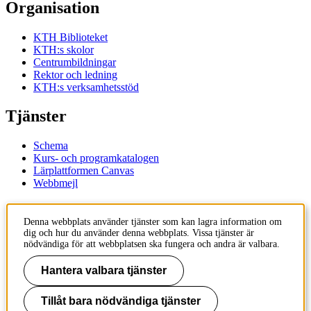
Organisation
KTH Biblioteket
KTH:s skolor
Centrumbildningar
Rektor och ledning
KTH:s verksamhetsstöd
Tjänster
Schema
Kurs- och programkatalogen
Lärplattformen Canvas
Webbmejl
Kontakt
Denna webbplats använder tjänster som kan lagra information om
dig och hur du använder denna webbplats. Vissa tjänster är
KTH
nödvändiga för att webbplatsen ska fungera och andra är valbara.
100 44 Stockholm
+46 8 790 60 00
Hantera valbara tjänster
Kontakta KTH
Tillåt bara nödvändiga tjänster
Jobba på KTH