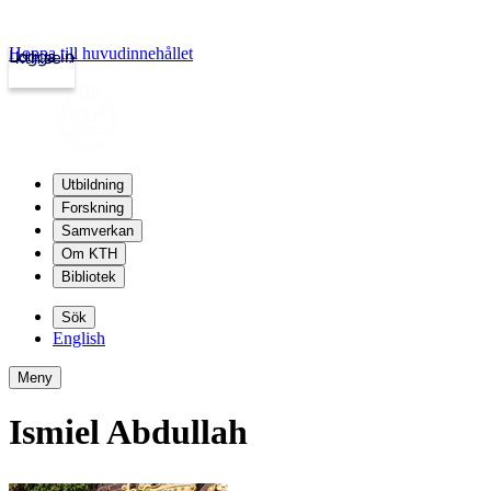
Hoppa till huvudinnehållet
Logga in
kth.se
Utbildning
Forskning
Samverkan
Om KTH
Bibliotek
Sök
English
Meny
Ismiel Abdullah