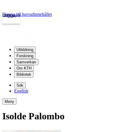
Hoppa till huvudinnehållet
Logga in
kth.se
Utbildning
Forskning
Samverkan
Om KTH
Bibliotek
Sök
English
Meny
Isolde Palombo