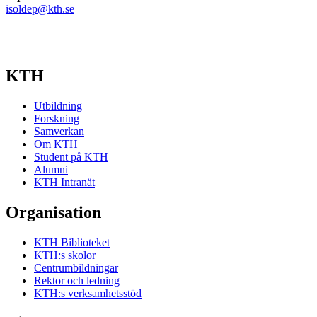
isoldep@kth.se
KTH
Utbildning
Forskning
Samverkan
Om KTH
Student på KTH
Alumni
KTH Intranät
Organisation
KTH Biblioteket
KTH:s skolor
Centrumbildningar
Rektor och ledning
KTH:s verksamhetsstöd