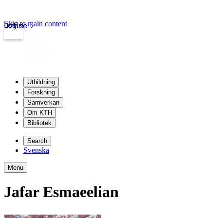
Skip to main content
Login
kth.se
Utbildning
Forskning
Samverkan
Om KTH
Bibliotek
Search
Svenska
Menu
Jafar Esmaeelian