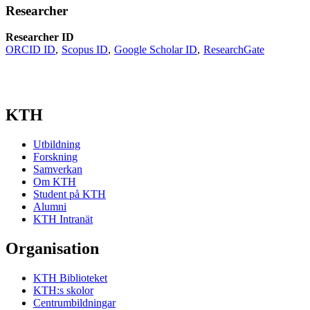
Researcher
Researcher ID
ORCID ID
Scopus ID
Google Scholar ID
ResearchGate
KTH
Utbildning
Forskning
Samverkan
Om KTH
Student på KTH
Alumni
KTH Intranät
Organisation
KTH Biblioteket
KTH:s skolor
Centrumbildningar