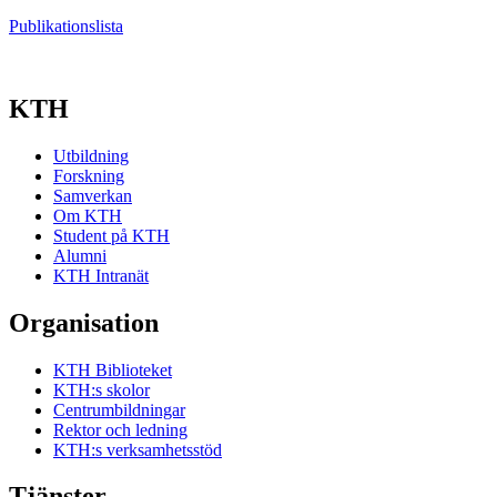
Publikationslista
KTH
Utbildning
Forskning
Samverkan
Om KTH
Student på KTH
Alumni
KTH Intranät
Organisation
KTH Biblioteket
KTH:s skolor
Centrumbildningar
Rektor och ledning
KTH:s verksamhetsstöd
Tjänster