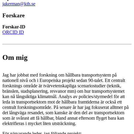
jakerman@kth.se
Forskare
Forskar-ID
ORCID ID
Om mig
Jag har jobbat med forskning om hållbara transportsystem på
nationell nivå och i Europeiska projekt sedan 90-talet. Ett centralt
forsknings område är tvärvetenskapliga scenariostudier (teknik,
bränslen, stadsplanering, resvanor mm) om hur transportsystemet
kan nå långsiktiga klimatmål. Analys av policies/styrmedel för att
leda in transportsektorn mot de hållbara framtiderna är också ett
centralt forskningsområde. På senare år har jag fokuserat alltmer på
det långväga resandet, som kanske är den del av transportsektorn
som är svårast att få hållbar, bland annat eftersom flyget bara kan
elektrifieras i mycket liten utsträckning.
För närvarande leder jag följande projekt: